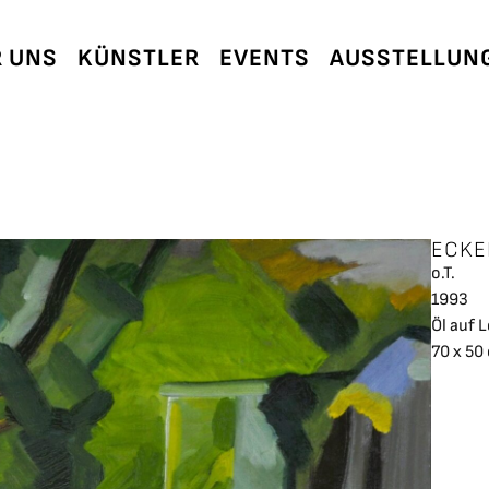
 UNS
KÜNSTLER
EVENTS
AUSSTELLUN
ECKE
o.T.
1993
Öl auf 
70 x 50