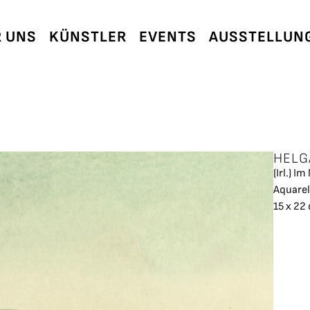
 UNS
KÜNSTLER
EVENTS
AUSSTELLUN
HELG
(Irl.) I
Aquarel
15 x 22