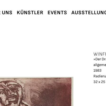
 UNS
KÜNSTLER
EVENTS
AUSSTELLUN
WINF
»Der Dr
allgeme
1983
Radier
32 x 25