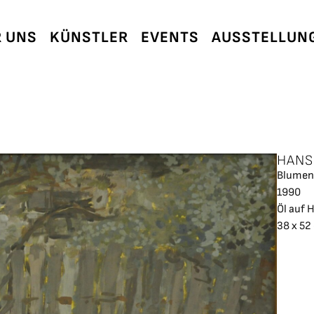
 UNS
KÜNSTLER
EVENTS
AUSSTELLUN
HANS
Blumen 
1990
Öl auf 
38 x 52